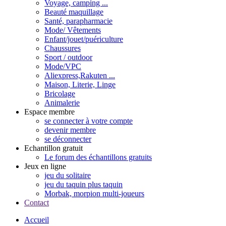
Voyage, camping ...
Beauté maquillage
Santé, parapharmacie
Mode/ Vêtements
Enfant/jouet/puériculture
Chaussures
Sport / outdoor
Mode/VPC
Aliexpress,Rakuten ...
Maison, Literie, Linge
Bricolage
Animalerie
Espace membre
se connecter à votre compte
devenir membre
se déconnecter
Echantillon gratuit
Le forum des échantillons gratuits
Jeux en ligne
jeu du solitaire
jeu du taquin plus taquin
Morbak, morpion multi-joueurs
Contact
Accueil