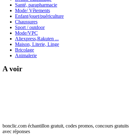
Santé, parapharmacie
Mode/ Vêtements
Enfant/jouet/puériculture
Chaussures
Sport / outdoor
Mode/VPC
Aliexpress,Rakuten ...
Maison, Literie, Linge
Bricolage
Animalerie
A voir
bonclic.com échantillon gratuit, codes promos, concours gratuits
avec réponses